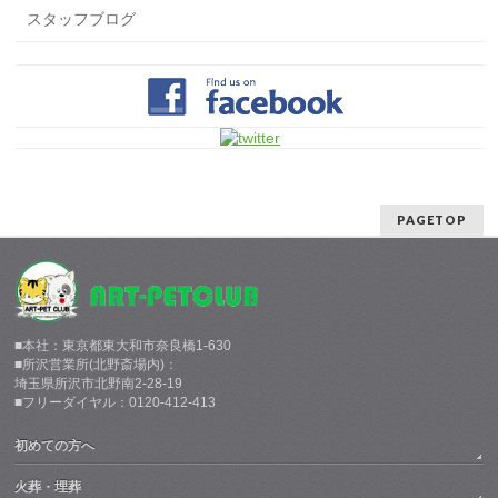
スタッフブログ
PAGETOP
■本社：東京都東大和市奈良橋1-630
■所沢営業所(北野斎場内)：
埼玉県所沢市北野南2-28-19
■フリーダイヤル：0120-412-413
初めての方へ
火葬・埋葬