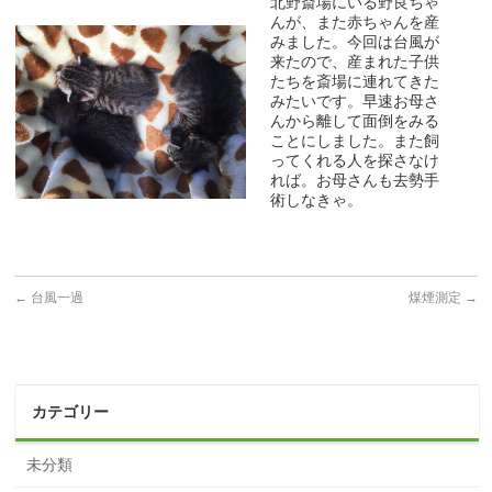
北野斎場にいる野良ちゃ
んが、また赤ちゃんを産
みました。今回は台風が
来たので、産まれた子供
たちを斎場に連れてきた
みたいです。早速お母さ
んから離して面倒をみる
ことにしました。また飼
ってくれる人を探さなけ
れば。お母さんも去勢手
術しなきゃ。
←
台風一過
煤煙測定
→
カテゴリー
未分類