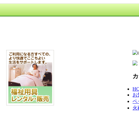
カ
H
お
ペ
火