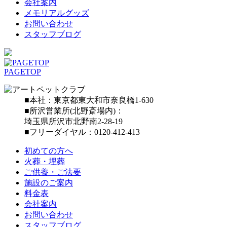
会社案内
メモリアルグッズ
お問い合わせ
スタッフブログ
PAGETOP
■本社：東京都東大和市奈良橋1-630
■所沢営業所(北野斎場内)：
埼玉県所沢市北野南2-28-19
■フリーダイヤル：0120-412-413
初めての方へ
火葬・埋葬
ご供養・ご法要
施設のご案内
料金表
会社案内
お問い合わせ
スタッフブログ