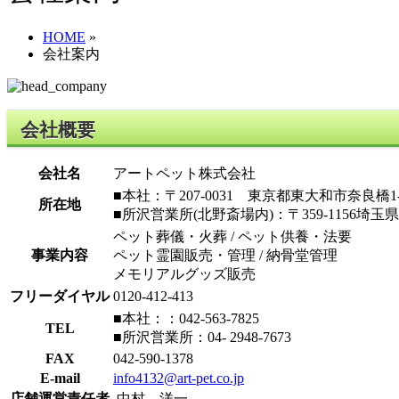
HOME
»
会社案内
会社概要
会社名
アートペット株式会社
■本社：〒207-0031 東京都東大和市奈良橋1-
所在地
■所沢営業所(北野斎場内)：〒359-1156埼玉県
ペット葬儀・火葬 / ペット供養・法要
事業内容
ペット霊園販売・管理 / 納骨堂管理
メモリアルグッズ販売
フリーダイヤル
0120-412-413
■本社：：042-563-7825
TEL
■所沢営業所：04- 2948-7673
FAX
042-590-1378
E-mail
info4132@art-pet.co.jp
店舗運営責任者
中村 洋一