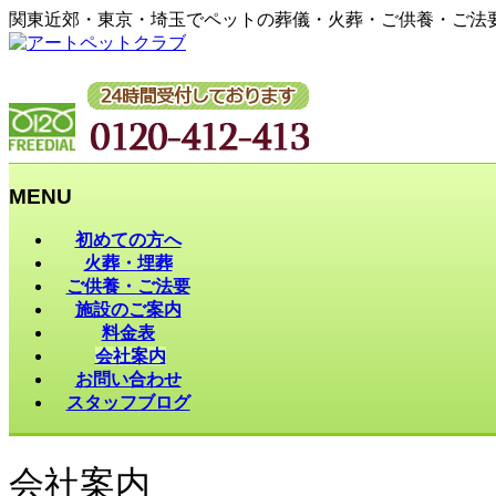
関東近郊・東京・埼玉でペットの葬儀・火葬・ご供養・ご法
MENU
メ
初めての方へ
ニ
火葬・埋葬
ュ
ご供養・ご法要
ー
施設のご案内
を
料金表
飛
会社案内
ば
お問い合わせ
す
スタッフブログ
会社案内